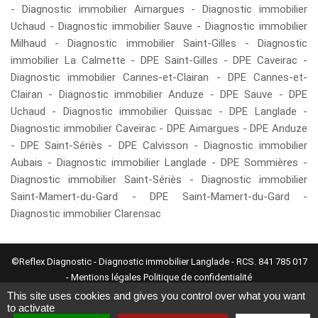
-
Diagnostic immobilier Aimargues
-
Diagnostic immobilier
Uchaud
-
Diagnostic immobilier Sauve
-
Diagnostic immobilier
Milhaud
-
Diagnostic immobilier Saint-Gilles
-
Diagnostic
immobilier La Calmette
-
DPE Saint-Gilles
-
DPE Caveirac
-
Diagnostic immobilier Cannes-et-Clairan
-
DPE Cannes-et-
Clairan
-
Diagnostic immobilier Anduze
-
DPE Sauve
-
DPE
Uchaud
-
Diagnostic immobilier Quissac
-
DPE Langlade
-
Diagnostic immobilier Caveirac
-
DPE Aimargues
-
DPE Anduze
-
DPE Saint-Sériès
-
DPE Calvisson
-
Diagnostic immobilier
Aubais
-
Diagnostic immobilier Langlade
-
DPE Sommières
-
Diagnostic immobilier Saint-Sériès
-
Diagnostic immobilier
Saint-Mamert-du-Gard
-
DPE Saint-Mamert-du-Gard
-
Diagnostic immobilier Clarensac
©Reflex Diagnostic -
Diagnostic immobilier Langlade
- RCS. 841 785 017
-
Mentions légales
Politique de confidentialité
This site uses cookies and gives you control over what you want
Création web :
www.arobiz.com
to activate