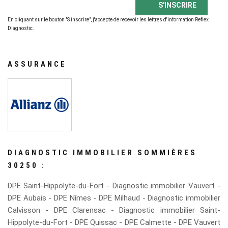
En cliquant sur le bouton "S'inscrire", j'accepte de recevoir les lettres d'information Reflex
Diagnostic.
ASSURANCE
DIAGNOSTIC IMMOBILIER SOMMIÈRES
30250 :
DPE Saint-Hippolyte-du-Fort
-
Diagnostic immobilier Vauvert
-
DPE Aubais
-
DPE Nîmes
-
DPE Milhaud
-
Diagnostic immobilier
Calvisson
-
DPE Clarensac
-
Diagnostic immobilier Saint-
Hippolyte-du-Fort
-
DPE Quissac
-
DPE Calmette
-
DPE Vauvert